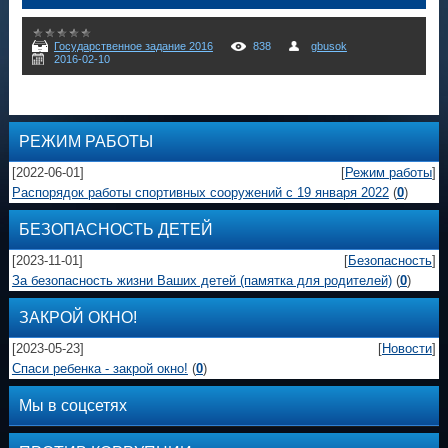
Государственное задание 2016
838
gbusok
2016-02-10
РЕЖИМ РАБОТЫ
[2022-06-01]
[
Режим работы
]
Распорядок работы спортивных сооружений с 19 января 2022
(
0
)
БЕЗОПАСНОСТЬ ДЕТЕЙ
[2023-11-01]
[
Безопасность
]
За безопасность жизни Ваших детей (памятка для родителей)
(
0
)
ЗАКРОЙ ОКНО!
[2023-05-23]
[
Новости
]
Спаси ребенка - закрой окно!
(
0
)
Мы в соцсетях